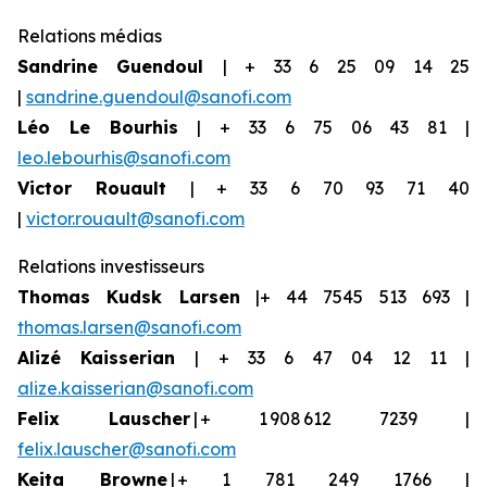
Relations médias
Sandrine Guendoul
| + 33 6 25 09 14 25
|
sandrine.guendoul@sanofi.com
Léo Le Bourhis
| + 33 6 75 06 43 81 |
leo.lebourhis@sanofi.com
Victor Rouault
| + 33 6 70 93 71 40
|
victor.rouault@sanofi.com
Relations investisseurs
Thomas Kudsk Larsen
|+ 44 7545 513 693 |
thomas.larsen@sanofi.com
Aliz
é
Kaisserian
| + 33 6 47 04 12 11 |
alize.kaisserian@sanofi.com
Felix Lauscher
| + 1 908 612 7239 |
felix.lauscher@sanofi.com
Keita Browne
| + 1 781 249 1766 |