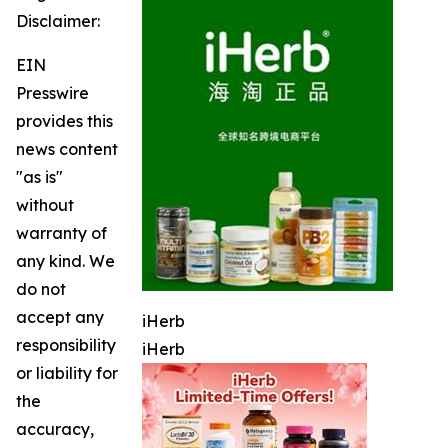
Disclaimer:
EIN
Presswire
provides this
news content
"as is"
without
warranty of
any kind. We
do not
accept any
iHerb
responsibility
iHerb
or liability for
the
accuracy,