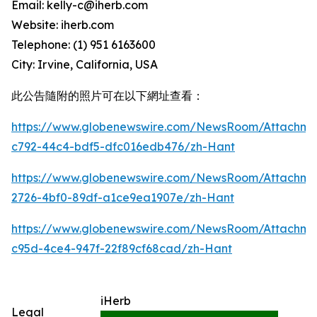
Email: kelly-c@iherb.com
Website: iherb.com
Telephone: (1) 951 6163600
City: Irvine, California, USA
此公告隨附的照片可在以下網址查看：
https://www.globenewswire.com/NewsRoom/Attachme
c792-44c4-bdf5-dfc016edb476/zh-Hant
https://www.globenewswire.com/NewsRoom/Attachm
2726-4bf0-89df-a1ce9ea1907e/zh-Hant
https://www.globenewswire.com/NewsRoom/Attachme
c95d-4ce4-947f-22f89cf68cad/zh-Hant
iHerb
Legal