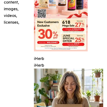
content,
images,
videos,
licenses,
iHerb
iHerb