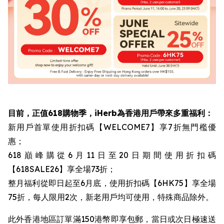
目前，正值618購物季，iHerb為香港用戶帶來多重福利：
新用戶首單使用折扣碼【WELCOME7】享7折無門檻優
惠；
618巔峰購從6月11日至20日期間使用折扣碼
【618SALE26】享全場73折；
整月福利從即日起至6月底，使用折扣碼【6HK75】享全場
75折，每人限用2次，新老用戶均可使用，特殊商品除外。
此外香港地區訂單滿150港幣即享包郵，當日或次日極速送